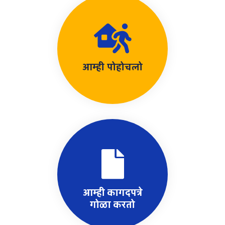
आम्ही पोहोचलो
आम्ही कागदपत्रे
गोळा करतो