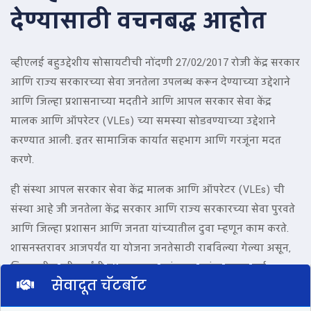
देण्यासाठी वचनबद्ध आहोत
व्हीएलई बहुउद्देशीय सोसायटीची नोंदणी 27/02/2017 रोजी केंद्र सरकार
आणि राज्य सरकारच्या सेवा जनतेला उपलब्ध करून देण्याच्या उद्देशाने
आणि जिल्हा प्रशासनाच्या मदतीने आणि आपल सरकार सेवा केंद्र
मालक आणि ऑपरेटर (VLEs) च्या समस्या सोडवण्याच्या उद्देशाने
करण्यात आली. इतर सामाजिक कार्यात सहभाग आणि गरजूंना मदत
करणे.
ही संस्था आपल सरकार सेवा केंद्र मालक आणि ऑपरेटर (VLEs) ची
संस्था आहे जी जनतेला केंद्र सरकार आणि राज्य सरकारच्या सेवा पुरवते
आणि जिल्हा प्रशासन आणि जनता यांच्यातील दुवा म्हणून काम करते.
शासनस्तरावर आजपर्यंत या योजना जनतेसाठी राबविल्या गेल्या असून,
जिल्ह्यातील व्हीएलईंनी प्रशासनाच्या खांद्याला खांदा लावून सर्व
सेवादूत चॅटबॉट
योजनांमध्ये सहभाग घेतला आहे. वर्धा जिल्ह्यातील व्हीएलईंनी वर्धा
जिल्हा प्रशासनाला शेतकरी कर्जमाफी, शेतकरी मदत निधी,